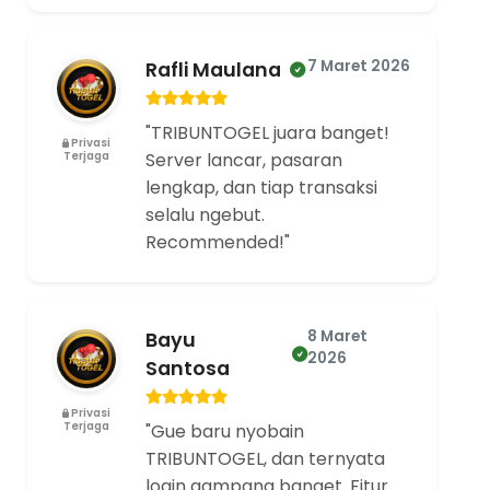
7 Maret 2026
Rafli Maulana
"TRIBUNTOGEL juara banget!
Privasi
Terjaga
Server lancar, pasaran
lengkap, dan tiap transaksi
selalu ngebut.
Recommended!"
8 Maret
Bayu
2026
Santosa
Privasi
Terjaga
"Gue baru nyobain
TRIBUNTOGEL, dan ternyata
login gampang banget. Fitur