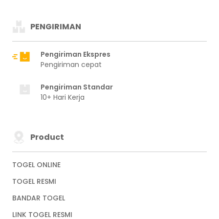
PENGIRIMAN
Pengiriman Ekspres
Pengiriman cepat
Pengiriman Standar
10+ Hari Kerja
Product
TOGEL ONLINE
TOGEL RESMI
BANDAR TOGEL
LINK TOGEL RESMI