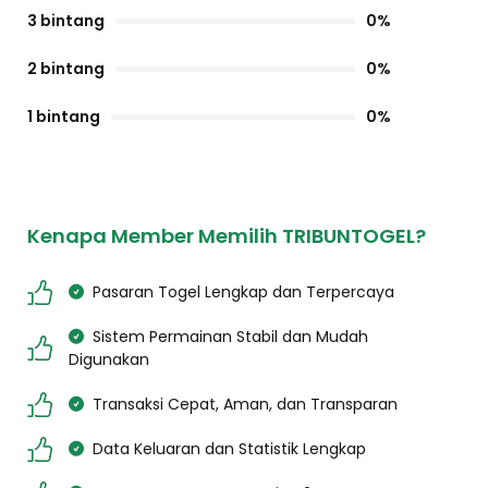
3 bintang
0%
2 bintang
0%
1 bintang
0%
Kenapa Member Memilih TRIBUNTOGEL?
Pasaran Togel Lengkap dan Terpercaya
Sistem Permainan Stabil dan Mudah
Digunakan
Transaksi Cepat, Aman, dan Transparan
Data Keluaran dan Statistik Lengkap