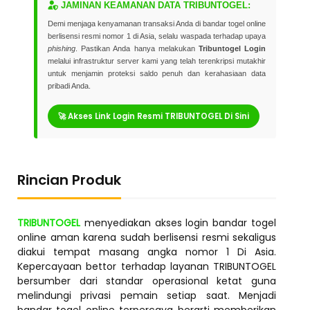
JAMINAN KEAMANAN DATA TRIBUNTOGEL:
Demi menjaga kenyamanan transaksi Anda di bandar togel online
berlisensi resmi nomor 1 di Asia, selalu waspada terhadap upaya
phishing
. Pastikan Anda hanya melakukan
Tribuntogel Login
melalui infrastruktur server kami yang telah terenkripsi mutakhir
untuk menjamin proteksi saldo penuh dan kerahasiaan data
pribadi Anda.
🚀 Akses Link Login Resmi TRIBUNTOGEL Di Sini
Rincian Produk
TRIBUNTOGEL
menyediakan akses login bandar togel
online aman karena sudah berlisensi resmi sekaligus
diakui tempat masang angka nomor 1 Di Asia.
Kepercayaan bettor terhadap layanan TRIBUNTOGEL
bersumber dari standar operasional ketat guna
melindungi privasi pemain setiap saat. Menjadi