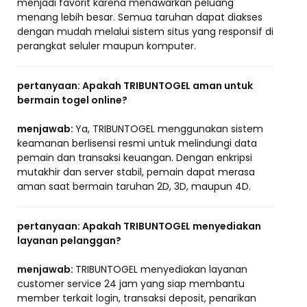
menjadi favorit karena menawarkan peluang
menang lebih besar. Semua taruhan dapat diakses
dengan mudah melalui sistem situs yang responsif di
perangkat seluler maupun komputer.
pertanyaan:
Apakah TRIBUNTOGEL aman untuk
bermain togel online?
menjawab:
Ya, TRIBUNTOGEL menggunakan sistem
keamanan berlisensi resmi untuk melindungi data
pemain dan transaksi keuangan. Dengan enkripsi
mutakhir dan server stabil, pemain dapat merasa
aman saat bermain taruhan 2D, 3D, maupun 4D.
pertanyaan:
Apakah TRIBUNTOGEL menyediakan
layanan pelanggan?
menjawab:
TRIBUNTOGEL menyediakan layanan
customer service 24 jam yang siap membantu
member terkait login, transaksi deposit, penarikan