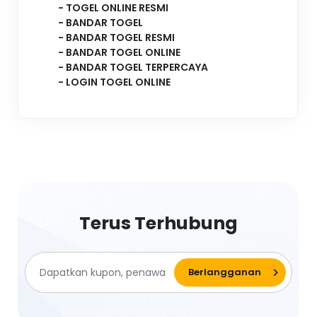
- TOGEL ONLINE RESMI
- BANDAR TOGEL
- BANDAR TOGEL RESMI
- BANDAR TOGEL ONLINE
- BANDAR TOGEL TERPERCAYA
- LOGIN TOGEL ONLINE
Terus Terhubung