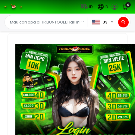
0
ID
ID
US