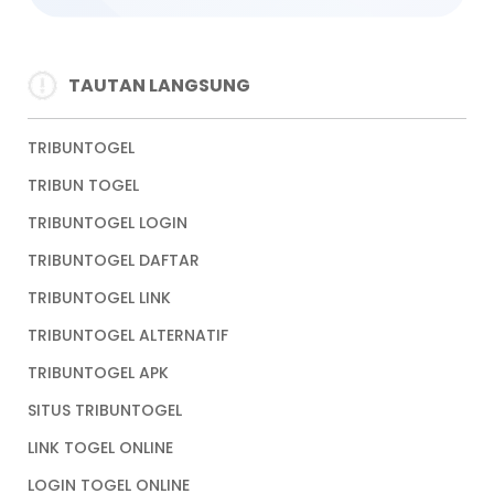
TAUTAN LANGSUNG
TRIBUNTOGEL
TRIBUN TOGEL
TRIBUNTOGEL LOGIN
TRIBUNTOGEL DAFTAR
TRIBUNTOGEL LINK
TRIBUNTOGEL ALTERNATIF
TRIBUNTOGEL APK
SITUS TRIBUNTOGEL
LINK TOGEL ONLINE
LOGIN TOGEL ONLINE