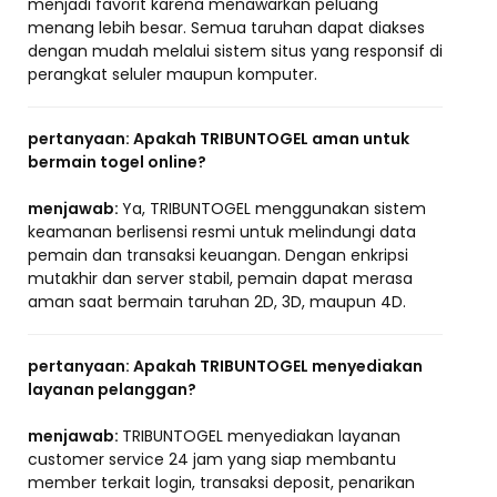
menjadi favorit karena menawarkan peluang
menang lebih besar. Semua taruhan dapat diakses
dengan mudah melalui sistem situs yang responsif di
perangkat seluler maupun komputer.
pertanyaan:
Apakah TRIBUNTOGEL aman untuk
bermain togel online?
menjawab:
Ya, TRIBUNTOGEL menggunakan sistem
keamanan berlisensi resmi untuk melindungi data
pemain dan transaksi keuangan. Dengan enkripsi
mutakhir dan server stabil, pemain dapat merasa
aman saat bermain taruhan 2D, 3D, maupun 4D.
pertanyaan:
Apakah TRIBUNTOGEL menyediakan
layanan pelanggan?
menjawab:
TRIBUNTOGEL menyediakan layanan
customer service 24 jam yang siap membantu
member terkait login, transaksi deposit, penarikan