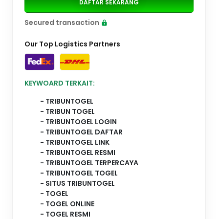
DAFTAR SEKARANG
Secured transaction
Our Top Logistics Partners
KEYWOARD TERKAIT:
- TRIBUNTOGEL
- TRIBUN TOGEL
- TRIBUNTOGEL LOGIN
- TRIBUNTOGEL DAFTAR
- TRIBUNTOGEL LINK
- TRIBUNTOGEL RESMI
- TRIBUNTOGEL TERPERCAYA
- TRIBUNTOGEL TOGEL
- SITUS TRIBUNTOGEL
- TOGEL
- TOGEL ONLINE
- TOGEL RESMI