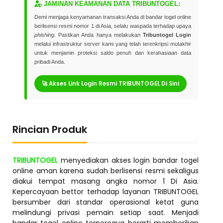
JAMINAN KEAMANAN DATA TRIBUNTOGEL:
Demi menjaga kenyamanan transaksi Anda di bandar togel online
berlisensi resmi nomor 1 di Asia, selalu waspada terhadap upaya
phishing
. Pastikan Anda hanya melakukan
Tribuntogel Login
melalui infrastruktur server kami yang telah terenkripsi mutakhir
untuk menjamin proteksi saldo penuh dan kerahasiaan data
pribadi Anda.
🚀 Akses Link Login Resmi TRIBUNTOGEL Di Sini
Rincian Produk
TRIBUNTOGEL
menyediakan akses login bandar togel
online aman karena sudah berlisensi resmi sekaligus
diakui tempat masang angka nomor 1 Di Asia.
Kepercayaan bettor terhadap layanan TRIBUNTOGEL
bersumber dari standar operasional ketat guna
melindungi privasi pemain setiap saat. Menjadi