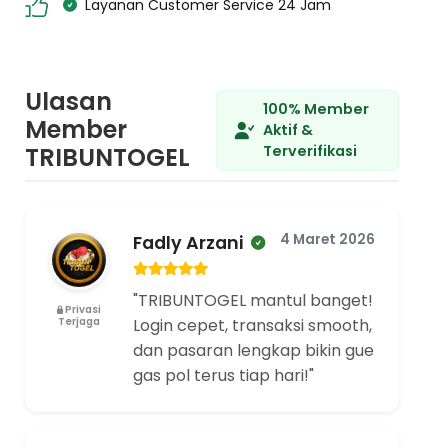
Layanan Customer Service 24 Jam
Ulasan
100% Member
Member
Aktif &
Terverifikasi
TRIBUNTOGEL
4 Maret 2026
Fadly Arzani
"TRIBUNTOGEL mantul banget!
Privasi
Terjaga
Login cepet, transaksi smooth,
dan pasaran lengkap bikin gue
gas pol terus tiap hari!"