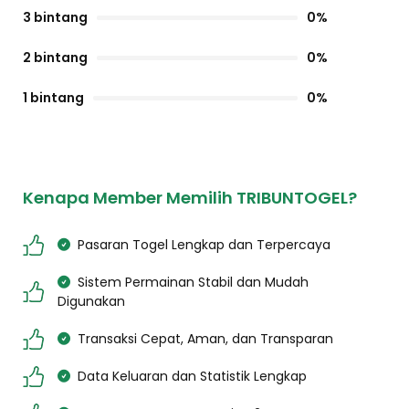
3 bintang
0%
2 bintang
0%
1 bintang
0%
Kenapa Member Memilih TRIBUNTOGEL?
Pasaran Togel Lengkap dan Terpercaya
Sistem Permainan Stabil dan Mudah
Digunakan
Transaksi Cepat, Aman, dan Transparan
Data Keluaran dan Statistik Lengkap