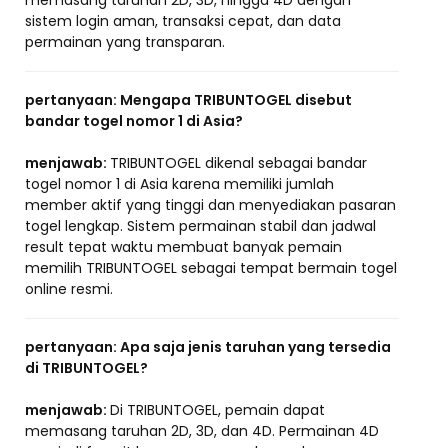
memasang taruhan 2D, 3D, hingga 4D dengan
sistem login aman, transaksi cepat, dan data
permainan yang transparan.
pertanyaan:
Mengapa TRIBUNTOGEL disebut
bandar togel nomor 1 di Asia?
menjawab:
TRIBUNTOGEL dikenal sebagai bandar
togel nomor 1 di Asia karena memiliki jumlah
member aktif yang tinggi dan menyediakan pasaran
togel lengkap. Sistem permainan stabil dan jadwal
result tepat waktu membuat banyak pemain
memilih TRIBUNTOGEL sebagai tempat bermain togel
online resmi.
pertanyaan:
Apa saja jenis taruhan yang tersedia
di TRIBUNTOGEL?
menjawab:
Di TRIBUNTOGEL, pemain dapat
memasang taruhan 2D, 3D, dan 4D. Permainan 4D