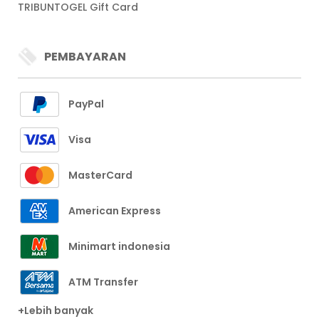
TRIBUNTOGEL Gift Card
PEMBAYARAN
PayPal
Visa
MasterCard
American Express
Minimart indonesia
ATM Transfer
+Lebih banyak