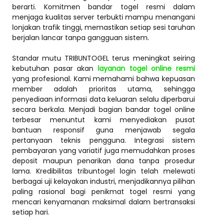
berarti. Komitmen bandar togel resmi dalam
menjaga kualitas server terbukti mampu menangani
lonjakan trafik tinggi, memastikan setiap sesi taruhan
berjalan lancar tanpa gangguan sistem.
Standar mutu TRIBUNTOGEL terus meningkat seiring
kebutuhan pasar akan
layanan togel online resmi
yang profesional. Kami memahami bahwa kepuasan
member adalah prioritas utama, sehingga
penyediaan informasi data keluaran selalu diperbarui
secara berkala. Menjadi bagian bandar togel online
terbesar menuntut kami menyediakan pusat
bantuan responsif guna menjawab segala
pertanyaan teknis pengguna. Integrasi sistem
pembayaran yang variatif juga memudahkan proses
deposit maupun penarikan dana tanpa prosedur
lama. Kredibilitas tribuntogel login telah melewati
berbagai uji kelayakan industri, menjadikannya pilihan
paling rasional bagi penikmat togel resmi yang
mencari kenyamanan maksimal dalam bertransaksi
setiap hari.