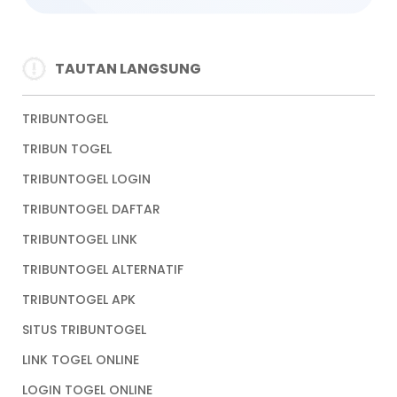
TAUTAN LANGSUNG
TRIBUNTOGEL
TRIBUN TOGEL
TRIBUNTOGEL LOGIN
TRIBUNTOGEL DAFTAR
TRIBUNTOGEL LINK
TRIBUNTOGEL ALTERNATIF
TRIBUNTOGEL APK
SITUS TRIBUNTOGEL
LINK TOGEL ONLINE
LOGIN TOGEL ONLINE