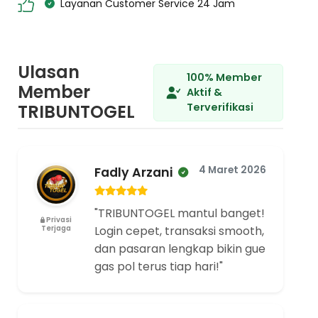
Layanan Customer Service 24 Jam
Ulasan
100% Member
Member
Aktif &
Terverifikasi
TRIBUNTOGEL
4 Maret 2026
Fadly Arzani
"TRIBUNTOGEL mantul banget!
Privasi
Terjaga
Login cepet, transaksi smooth,
dan pasaran lengkap bikin gue
gas pol terus tiap hari!"