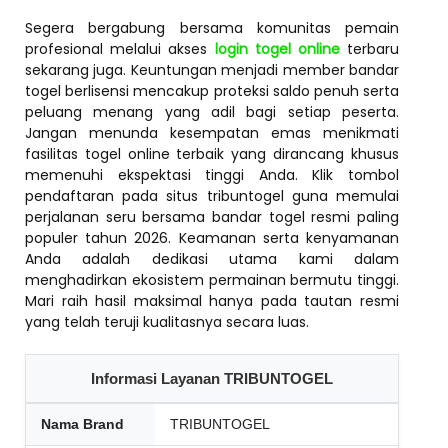
Segera bergabung bersama komunitas pemain
profesional melalui akses
login togel online
terbaru
sekarang juga. Keuntungan menjadi member bandar
togel berlisensi mencakup proteksi saldo penuh serta
peluang menang yang adil bagi setiap peserta.
Jangan menunda kesempatan emas menikmati
fasilitas togel online terbaik yang dirancang khusus
memenuhi ekspektasi tinggi Anda. Klik tombol
pendaftaran pada situs tribuntogel guna memulai
perjalanan seru bersama bandar togel resmi paling
populer tahun 2026. Keamanan serta kenyamanan
Anda adalah dedikasi utama kami dalam
menghadirkan ekosistem permainan bermutu tinggi.
Mari raih hasil maksimal hanya pada tautan resmi
yang telah teruji kualitasnya secara luas.
Informasi Layanan
TRIBUNTOGEL
Nama Brand
TRIBUNTOGEL