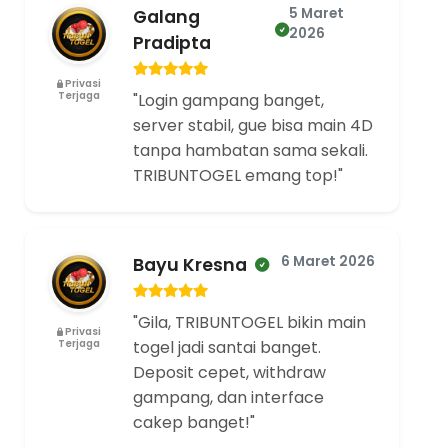
5 Maret
Galang
2026
Pradipta
Privasi
Terjaga
"Login gampang banget,
server stabil, gue bisa main 4D
tanpa hambatan sama sekali.
TRIBUNTOGEL emang top!"
6 Maret 2026
Bayu Kresna
"Gila, TRIBUNTOGEL bikin main
Privasi
Terjaga
togel jadi santai banget.
Deposit cepet, withdraw
gampang, dan interface
cakep banget!"