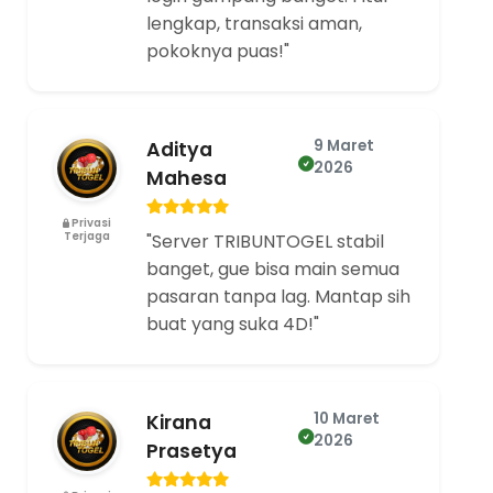
lengkap, transaksi aman,
pokoknya puas!"
9 Maret
Aditya
2026
Mahesa
Privasi
Terjaga
"Server TRIBUNTOGEL stabil
banget, gue bisa main semua
pasaran tanpa lag. Mantap sih
buat yang suka 4D!"
10 Maret
Kirana
2026
Prasetya