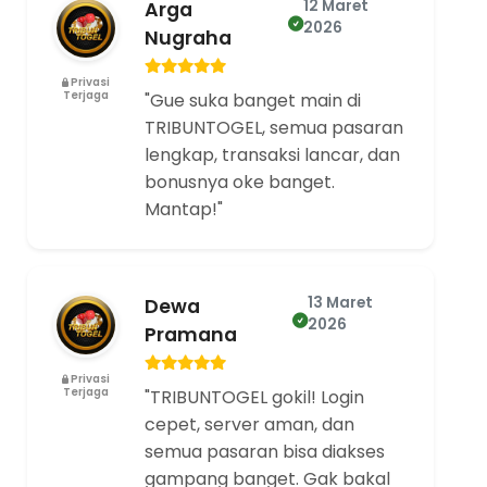
12 Maret
Arga
2026
Nugraha
Privasi
Terjaga
"Gue suka banget main di
TRIBUNTOGEL, semua pasaran
lengkap, transaksi lancar, dan
bonusnya oke banget.
Mantap!"
13 Maret
Dewa
2026
Pramana
Privasi
Terjaga
"TRIBUNTOGEL gokil! Login
cepet, server aman, dan
semua pasaran bisa diakses
gampang banget. Gak bakal