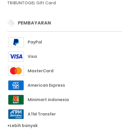
TRIBUNTOGEL Gift Card
PEMBAYARAN
PayPal
Visa
MasterCard
American Express
Minimart indonesia
ATM Transfer
+Lebih banyak