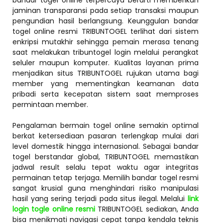
bandar togel online terpercaya berarti memberikan
jaminan transparansi pada setiap transaksi maupun
pengundian hasil berlangsung. Keunggulan bandar
togel online resmi TRIBUNTOGEL terlihat dari sistem
enkripsi mutakhir sehingga pemain merasa tenang
saat melakukan tribuntogel login melalui perangkat
seluler maupun komputer. Kualitas layanan prima
menjadikan situs TRIBUNTOGEL rujukan utama bagi
member yang mementingkan keamanan data
pribadi serta kecepatan sistem saat memproses
permintaan member.
Pengalaman bermain togel online semakin optimal
berkat ketersediaan pasaran terlengkap mulai dari
level domestik hingga internasional. Sebagai bandar
togel berstandar global, TRIBUNTOGEL memastikan
jadwal result selalu tepat waktu agar integritas
permainan tetap terjaga. Memilih bandar togel resmi
sangat krusial guna menghindari risiko manipulasi
hasil yang sering terjadi pada situs ilegal. Melalui
link
login togle online resmi
TRIBUNTOGEL sediakan, Anda
bisa menikmati navigasi cepat tanpa kendala teknis