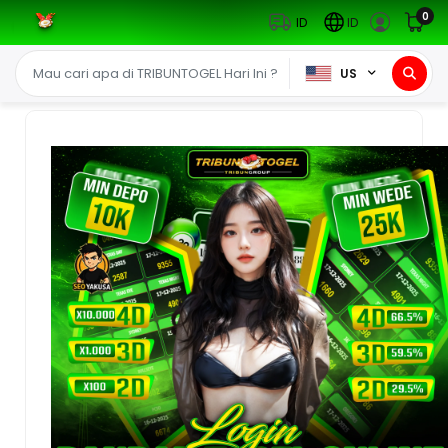
0
ID
ID
US