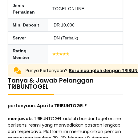
Jenis
TOGEL ONLINE
Permainan
Min. Deposit
IDR 10.000
Server
IDN (Terbaik)
Rating
⭐⭐⭐⭐⭐
Member
Punya Pertanyaan?
Berbincanglah dengan TRIBU
Tanya & Jawab Pelanggan
TRIBUNTOGEL
pertanyaan:
Apa itu TRIBUNTOGEL?
menjawab:
TRIBUNTOGEL adalah bandar togel online
berlisensi resmi yang menyediakan pasaran lengkap
dan terpercaya. Platform ini memungkinkan pemain