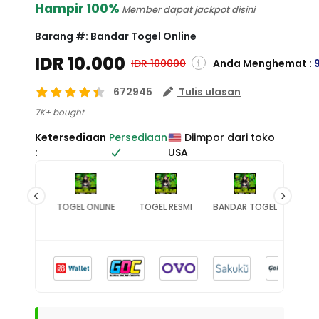
Hampir 100%
Member dapat jackpot disini
Barang #:
Bandar Togel Online
IDR 10.000
IDR 100000
Anda Menghemat :
672945
Tulis ulasan
7K+ bought
( Shipping and custom 
calculated on checkout
Ketersediaan
Persediaan
Diimpor dari toko
*All items will import fr
:
USA
Free
TOGEL ONLINE
TOGEL RESMI
BANDAR TOGEL
LIN
*
turn