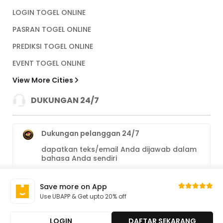
LOGIN TOGEL ONLINE
PASRAN TOGEL ONLINE
PREDIKSI TOGEL ONLINE
EVENT TOGEL ONLINE
View More Cities
DUKUNGAN 24/7
Dukungan pelanggan 24/7
dapatkan teks/email Anda dijawab dalam
bahasa Anda sendiri
Save more on App
Use UBAPP & Get upto 20% off
Indonesia
DAFTAR
LOGIN
DAFTAR SEKARANG