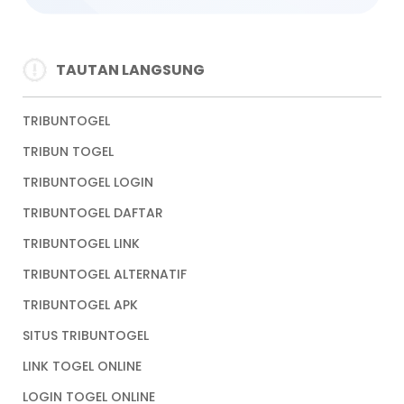
TAUTAN LANGSUNG
TRIBUNTOGEL
TRIBUN TOGEL
TRIBUNTOGEL LOGIN
TRIBUNTOGEL DAFTAR
TRIBUNTOGEL LINK
TRIBUNTOGEL ALTERNATIF
TRIBUNTOGEL APK
SITUS TRIBUNTOGEL
LINK TOGEL ONLINE
LOGIN TOGEL ONLINE