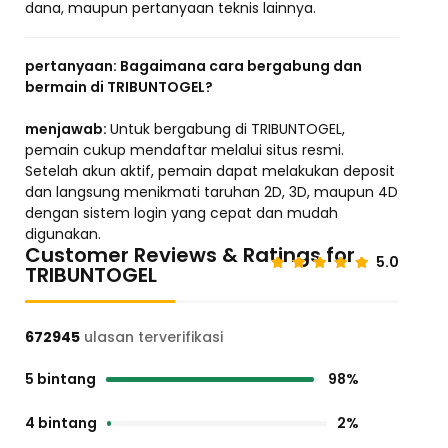
dana, maupun pertanyaan teknis lainnya.
pertanyaan:
Bagaimana cara bergabung dan
bermain di TRIBUNTOGEL?
menjawab:
Untuk bergabung di TRIBUNTOGEL,
pemain cukup mendaftar melalui situs resmi.
Setelah akun aktif, pemain dapat melakukan deposit
dan langsung menikmati taruhan 2D, 3D, maupun 4D
dengan sistem login yang cepat dan mudah
digunakan.
Customer Reviews & Ratings for
5.0
TRIBUNTOGEL
672945
ulasan terverifikasi
5 bintang
98%
4 bintang
2%