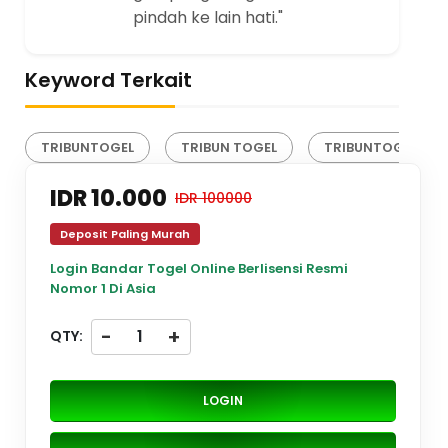
pindah ke lain hati."
Keyword Terkait
TRIBUNTOGEL
TRIBUN TOGEL
TRIBUNTOGEL LOG
IDR 10.000
IDR 100000
Deposit Paling Murah
Login Bandar Togel Online Berlisensi Resmi
Nomor 1 Di Asia
-
+
QTY:
LOGIN