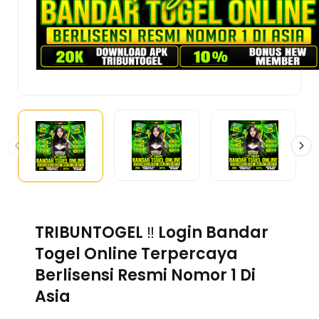
TRIBUNTOGEL ‼ Login Bandar
Togel Online Terpercaya
Berlisensi Resmi Nomor 1 Di
Asia