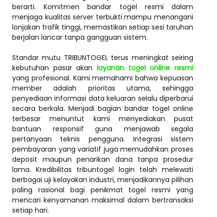
berarti. Komitmen bandar togel resmi dalam
menjaga kualitas server terbukti mampu menangani
lonjakan trafik tinggi, memastikan setiap sesi taruhan
berjalan lancar tanpa gangguan sistem.
Standar mutu TRIBUNTOGEL terus meningkat seiring
kebutuhan pasar akan
layanan togel online resmi
yang profesional. Kami memahami bahwa kepuasan
member adalah prioritas utama, sehingga
penyediaan informasi data keluaran selalu diperbarui
secara berkala. Menjadi bagian bandar togel online
terbesar menuntut kami menyediakan pusat
bantuan responsif guna menjawab segala
pertanyaan teknis pengguna. Integrasi sistem
pembayaran yang variatif juga memudahkan proses
deposit maupun penarikan dana tanpa prosedur
lama. Kredibilitas tribuntogel login telah melewati
berbagai uji kelayakan industri, menjadikannya pilihan
paling rasional bagi penikmat togel resmi yang
mencari kenyamanan maksimal dalam bertransaksi
setiap hari.