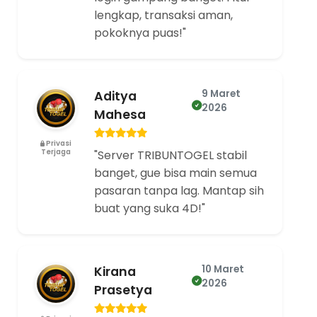
lengkap, transaksi aman,
pokoknya puas!"
9 Maret
Aditya
2026
Mahesa
Privasi
Terjaga
"Server TRIBUNTOGEL stabil
banget, gue bisa main semua
pasaran tanpa lag. Mantap sih
buat yang suka 4D!"
10 Maret
Kirana
2026
Prasetya