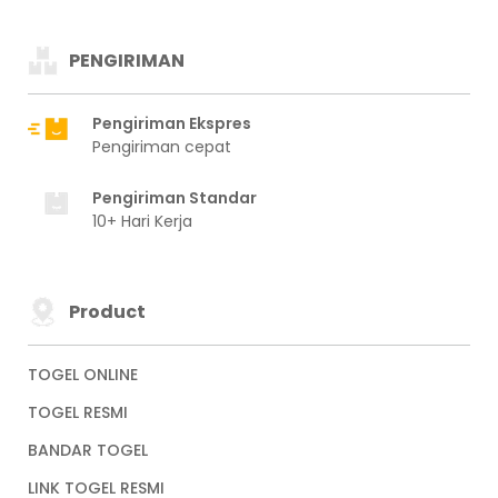
PENGIRIMAN
Pengiriman Ekspres
Pengiriman cepat
Pengiriman Standar
10+ Hari Kerja
Product
TOGEL ONLINE
TOGEL RESMI
BANDAR TOGEL
LINK TOGEL RESMI