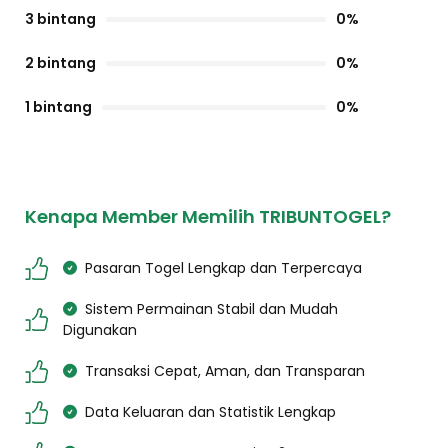
3 bintang
0%
2 bintang
0%
1 bintang
0%
Kenapa Member Memilih TRIBUNTOGEL?
Pasaran Togel Lengkap dan Terpercaya
Sistem Permainan Stabil dan Mudah
Digunakan
Transaksi Cepat, Aman, dan Transparan
Data Keluaran dan Statistik Lengkap