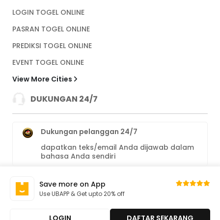
LOGIN TOGEL ONLINE
PASRAN TOGEL ONLINE
PREDIKSI TOGEL ONLINE
EVENT TOGEL ONLINE
View More Cities
DUKUNGAN 24/7
Dukungan pelanggan 24/7
dapatkan teks/email Anda dijawab dalam
bahasa Anda sendiri
Save more on App
Use UBAPP & Get upto 20% off
Indonesia
DAFTAR
LOGIN
DAFTAR SEKARANG