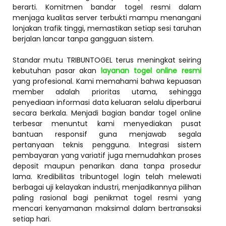
berarti. Komitmen bandar togel resmi dalam
menjaga kualitas server terbukti mampu menangani
lonjakan trafik tinggi, memastikan setiap sesi taruhan
berjalan lancar tanpa gangguan sistem.
Standar mutu TRIBUNTOGEL terus meningkat seiring
kebutuhan pasar akan
layanan togel online resmi
yang profesional. Kami memahami bahwa kepuasan
member adalah prioritas utama, sehingga
penyediaan informasi data keluaran selalu diperbarui
secara berkala. Menjadi bagian bandar togel online
terbesar menuntut kami menyediakan pusat
bantuan responsif guna menjawab segala
pertanyaan teknis pengguna. Integrasi sistem
pembayaran yang variatif juga memudahkan proses
deposit maupun penarikan dana tanpa prosedur
lama. Kredibilitas tribuntogel login telah melewati
berbagai uji kelayakan industri, menjadikannya pilihan
paling rasional bagi penikmat togel resmi yang
mencari kenyamanan maksimal dalam bertransaksi
setiap hari.