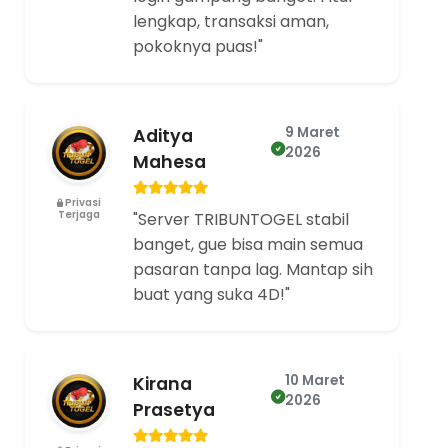
lengkap, transaksi aman,
pokoknya puas!"
9 Maret
Aditya
2026
Mahesa
Privasi
Terjaga
"Server TRIBUNTOGEL stabil
banget, gue bisa main semua
pasaran tanpa lag. Mantap sih
buat yang suka 4D!"
10 Maret
Kirana
2026
Prasetya