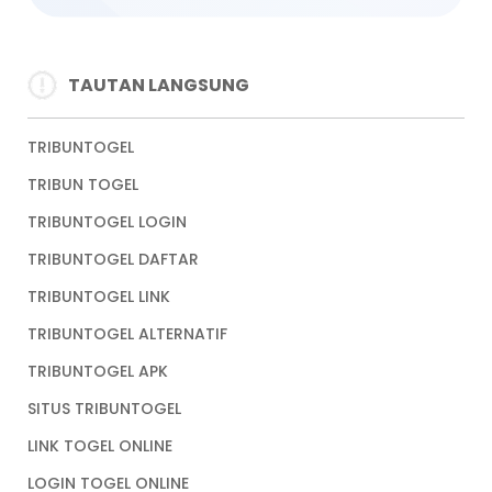
TAUTAN LANGSUNG
TRIBUNTOGEL
TRIBUN TOGEL
TRIBUNTOGEL LOGIN
TRIBUNTOGEL DAFTAR
TRIBUNTOGEL LINK
TRIBUNTOGEL ALTERNATIF
TRIBUNTOGEL APK
SITUS TRIBUNTOGEL
LINK TOGEL ONLINE
LOGIN TOGEL ONLINE