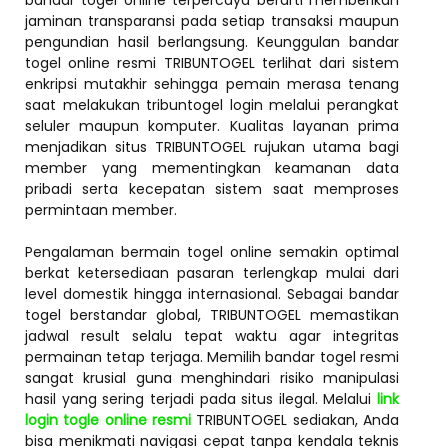
bandar togel online terpercaya berarti memberikan
jaminan transparansi pada setiap transaksi maupun
pengundian hasil berlangsung. Keunggulan bandar
togel online resmi TRIBUNTOGEL terlihat dari sistem
enkripsi mutakhir sehingga pemain merasa tenang
saat melakukan tribuntogel login melalui perangkat
seluler maupun komputer. Kualitas layanan prima
menjadikan situs TRIBUNTOGEL rujukan utama bagi
member yang mementingkan keamanan data
pribadi serta kecepatan sistem saat memproses
permintaan member.
Pengalaman bermain togel online semakin optimal
berkat ketersediaan pasaran terlengkap mulai dari
level domestik hingga internasional. Sebagai bandar
togel berstandar global, TRIBUNTOGEL memastikan
jadwal result selalu tepat waktu agar integritas
permainan tetap terjaga. Memilih bandar togel resmi
sangat krusial guna menghindari risiko manipulasi
hasil yang sering terjadi pada situs ilegal. Melalui
link
login togle online resmi
TRIBUNTOGEL sediakan, Anda
bisa menikmati navigasi cepat tanpa kendala teknis