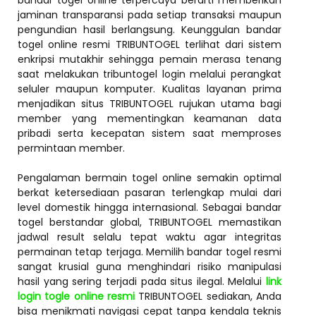
bandar togel online terpercaya berarti memberikan
jaminan transparansi pada setiap transaksi maupun
pengundian hasil berlangsung. Keunggulan bandar
togel online resmi TRIBUNTOGEL terlihat dari sistem
enkripsi mutakhir sehingga pemain merasa tenang
saat melakukan tribuntogel login melalui perangkat
seluler maupun komputer. Kualitas layanan prima
menjadikan situs TRIBUNTOGEL rujukan utama bagi
member yang mementingkan keamanan data
pribadi serta kecepatan sistem saat memproses
permintaan member.
Pengalaman bermain togel online semakin optimal
berkat ketersediaan pasaran terlengkap mulai dari
level domestik hingga internasional. Sebagai bandar
togel berstandar global, TRIBUNTOGEL memastikan
jadwal result selalu tepat waktu agar integritas
permainan tetap terjaga. Memilih bandar togel resmi
sangat krusial guna menghindari risiko manipulasi
hasil yang sering terjadi pada situs ilegal. Melalui
link
login togle online resmi
TRIBUNTOGEL sediakan, Anda
bisa menikmati navigasi cepat tanpa kendala teknis