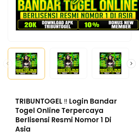
TRIBUNTOGEL ‼ Login Bandar
Togel Online Terpercaya
Berlisensi Resmi Nomor 1 Di
Asia