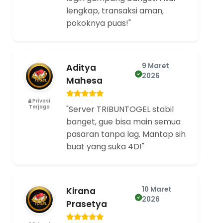
lengkap, transaksi aman,
pokoknya puas!"
9 Maret
Aditya
2026
Mahesa
Privasi
Terjaga
"Server TRIBUNTOGEL stabil
banget, gue bisa main semua
pasaran tanpa lag. Mantap sih
buat yang suka 4D!"
10 Maret
Kirana
2026
Prasetya