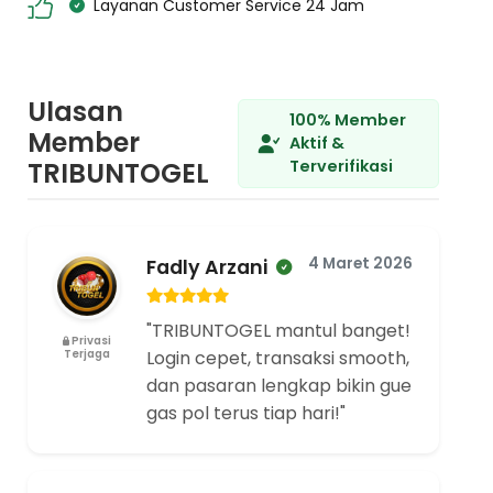
Layanan Customer Service 24 Jam
Ulasan
100% Member
Member
Aktif &
Terverifikasi
TRIBUNTOGEL
4 Maret 2026
Fadly Arzani
"TRIBUNTOGEL mantul banget!
Privasi
Terjaga
Login cepet, transaksi smooth,
dan pasaran lengkap bikin gue
gas pol terus tiap hari!"