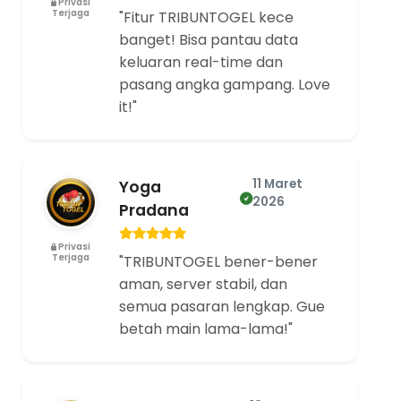
Privasi
Terjaga
"Fitur TRIBUNTOGEL kece
banget! Bisa pantau data
keluaran real-time dan
pasang angka gampang. Love
it!"
11 Maret
Yoga
2026
Pradana
Privasi
Terjaga
"TRIBUNTOGEL bener-bener
aman, server stabil, dan
semua pasaran lengkap. Gue
betah main lama-lama!"