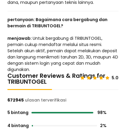
dana, maupun pertanyaan teknis lainnya.
pertanyaan:
Bagaimana cara bergabung dan
bermain di TRIBUNTOGEL?
menjawab:
Untuk bergabung di TRIBUNTOGEL,
pemain cukup mendaftar melalui situs resmi.
Setelah akun aktif, pemain dapat melakukan deposit
dan langsung menikmati taruhan 2D, 3D, maupun 4D
dengan sistem login yang cepat dan mudah
digunakan.
Customer Reviews & Ratings for
5.0
TRIBUNTOGEL
672945
ulasan terverifikasi
5 bintang
98%
4 bintang
2%