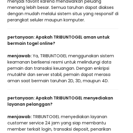
menjadi favorit karena menawarkan peluang
menang lebih besar. Semua taruhan dapat diakses
dengan mudah melalui sistem situs yang responsif di
perangkat seluler maupun komputer.
pertanyaan:
Apakah TRIBUNTOGEL aman untuk
bermain togel online?
menjawab:
Ya, TRIBUNTOGEL menggunakan sistem
keamanan berlisensi resmi untuk melindungi data
pemain dan transaksi keuangan. Dengan enkripsi
mutakhir dan server stabil, pemain dapat merasa
aman saat bermain taruhan 2D, 3D, maupun 4D.
pertanyaan:
Apakah TRIBUNTOGEL menyediakan
layanan pelanggan?
menjawab:
TRIBUNTOGEL menyediakan layanan
customer service 24 jam yang siap membantu
member terkait login, transaksi deposit, penarikan