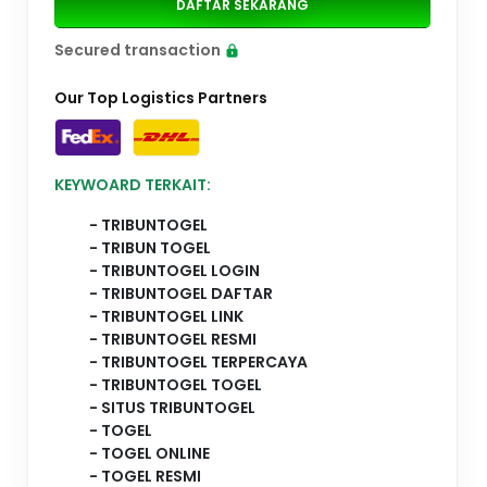
DAFTAR SEKARANG
Secured transaction
Our Top Logistics Partners
KEYWOARD TERKAIT:
- TRIBUNTOGEL
- TRIBUN TOGEL
- TRIBUNTOGEL LOGIN
- TRIBUNTOGEL DAFTAR
- TRIBUNTOGEL LINK
- TRIBUNTOGEL RESMI
- TRIBUNTOGEL TERPERCAYA
- TRIBUNTOGEL TOGEL
- SITUS TRIBUNTOGEL
- TOGEL
- TOGEL ONLINE
- TOGEL RESMI