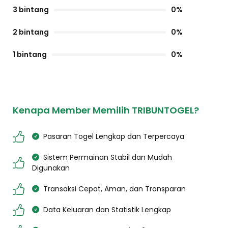
3 bintang
0%
2 bintang
0%
1 bintang
0%
Kenapa Member Memilih TRIBUNTOGEL?
Pasaran Togel Lengkap dan Terpercaya
Sistem Permainan Stabil dan Mudah
Digunakan
Transaksi Cepat, Aman, dan Transparan
Data Keluaran dan Statistik Lengkap