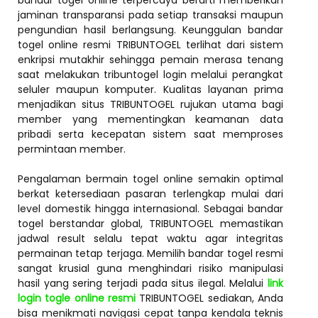
bandar togel online terpercaya berarti memberikan
jaminan transparansi pada setiap transaksi maupun
pengundian hasil berlangsung. Keunggulan bandar
togel online resmi TRIBUNTOGEL terlihat dari sistem
enkripsi mutakhir sehingga pemain merasa tenang
saat melakukan tribuntogel login melalui perangkat
seluler maupun komputer. Kualitas layanan prima
menjadikan situs TRIBUNTOGEL rujukan utama bagi
member yang mementingkan keamanan data
pribadi serta kecepatan sistem saat memproses
permintaan member.
Pengalaman bermain togel online semakin optimal
berkat ketersediaan pasaran terlengkap mulai dari
level domestik hingga internasional. Sebagai bandar
togel berstandar global, TRIBUNTOGEL memastikan
jadwal result selalu tepat waktu agar integritas
permainan tetap terjaga. Memilih bandar togel resmi
sangat krusial guna menghindari risiko manipulasi
hasil yang sering terjadi pada situs ilegal. Melalui
link
login togle online resmi
TRIBUNTOGEL sediakan, Anda
bisa menikmati navigasi cepat tanpa kendala teknis