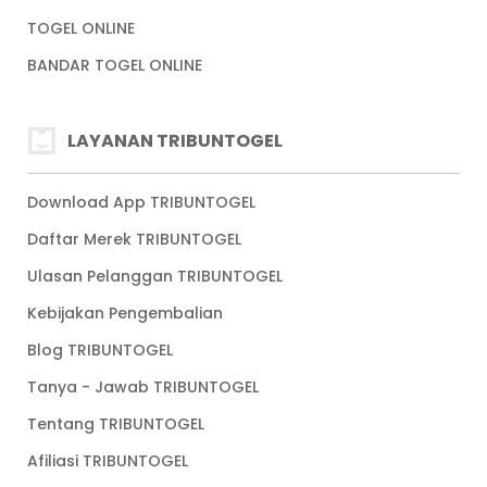
TOGEL ONLINE
BANDAR TOGEL ONLINE
LAYANAN TRIBUNTOGEL
Download App TRIBUNTOGEL
Daftar Merek TRIBUNTOGEL
Ulasan Pelanggan TRIBUNTOGEL
Kebijakan Pengembalian
Blog TRIBUNTOGEL
Tanya - Jawab TRIBUNTOGEL
Tentang TRIBUNTOGEL
Afiliasi TRIBUNTOGEL