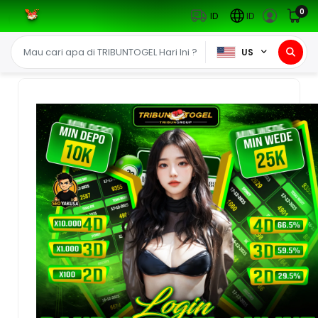
0
ID
ID
US