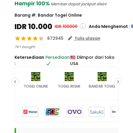
Hampir 100%
Member dapat jackpot disini
Barang #:
Bandar Togel Online
IDR 10.000
IDR 100000
Anda Menghemat :
672945
Tulis ulasan
7K+ bought
( Shipping and custom 
calculated on checkout
Ketersediaan
Persediaan
Diimpor dari toko
*All items will import fr
:
USA
Free
TOGEL ONLINE
TOGEL RESMI
BANDAR TOGEL
LIN
*
turn