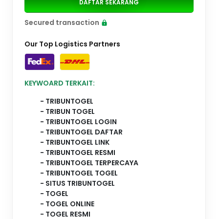
DAFTAR SEKARANG
Secured transaction
Our Top Logistics Partners
KEYWOARD TERKAIT:
- TRIBUNTOGEL
- TRIBUN TOGEL
- TRIBUNTOGEL LOGIN
- TRIBUNTOGEL DAFTAR
- TRIBUNTOGEL LINK
- TRIBUNTOGEL RESMI
- TRIBUNTOGEL TERPERCAYA
- TRIBUNTOGEL TOGEL
- SITUS TRIBUNTOGEL
- TOGEL
- TOGEL ONLINE
- TOGEL RESMI