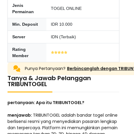
Jenis
TOGEL ONLINE
Permainan
Min. Deposit
IDR 10.000
Server
IDN (Terbaik)
Rating
⭐⭐⭐⭐⭐
Member
Punya Pertanyaan?
Berbincanglah dengan TRIBU
Tanya & Jawab Pelanggan
TRIBUNTOGEL
pertanyaan:
Apa itu TRIBUNTOGEL?
menjawab:
TRIBUNTOGEL adalah bandar togel online
berlisensi resmi yang menyediakan pasaran lengkap
dan terpercaya. Platform ini memungkinkan pemain