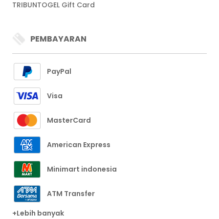
TRIBUNTOGEL Gift Card
PEMBAYARAN
PayPal
Visa
MasterCard
American Express
Minimart indonesia
ATM Transfer
+Lebih banyak