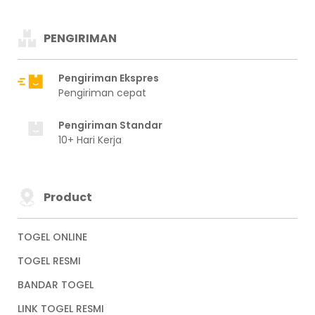
PENGIRIMAN
Pengiriman Ekspres
Pengiriman cepat
Pengiriman Standar
10+ Hari Kerja
Product
TOGEL ONLINE
TOGEL RESMI
BANDAR TOGEL
LINK TOGEL RESMI