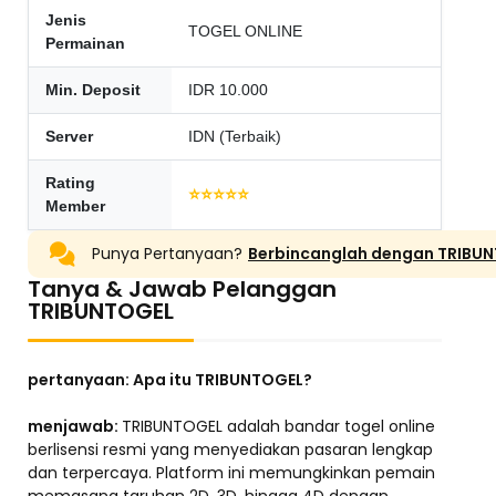
Jenis
TOGEL ONLINE
Permainan
Min. Deposit
IDR 10.000
Server
IDN (Terbaik)
Rating
⭐⭐⭐⭐⭐
Member
Punya Pertanyaan?
Berbincanglah dengan TRIBU
Tanya & Jawab Pelanggan
TRIBUNTOGEL
pertanyaan:
Apa itu TRIBUNTOGEL?
menjawab:
TRIBUNTOGEL adalah bandar togel online
berlisensi resmi yang menyediakan pasaran lengkap
dan terpercaya. Platform ini memungkinkan pemain