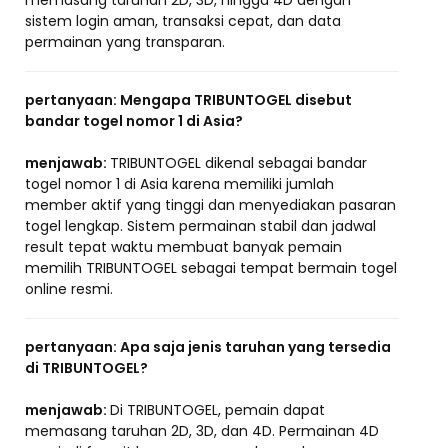
memasang taruhan 2D, 3D, hingga 4D dengan
sistem login aman, transaksi cepat, dan data
permainan yang transparan.
pertanyaan:
Mengapa TRIBUNTOGEL disebut
bandar togel nomor 1 di Asia?
menjawab:
TRIBUNTOGEL dikenal sebagai bandar
togel nomor 1 di Asia karena memiliki jumlah
member aktif yang tinggi dan menyediakan pasaran
togel lengkap. Sistem permainan stabil dan jadwal
result tepat waktu membuat banyak pemain
memilih TRIBUNTOGEL sebagai tempat bermain togel
online resmi.
pertanyaan:
Apa saja jenis taruhan yang tersedia
di TRIBUNTOGEL?
menjawab:
Di TRIBUNTOGEL, pemain dapat
memasang taruhan 2D, 3D, dan 4D. Permainan 4D