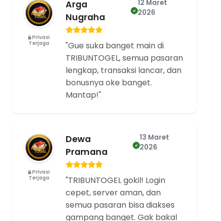
12 Maret
Arga
2026
Nugraha
Privasi
Terjaga
"Gue suka banget main di
TRIBUNTOGEL, semua pasaran
lengkap, transaksi lancar, dan
bonusnya oke banget.
Mantap!"
13 Maret
Dewa
2026
Pramana
Privasi
Terjaga
"TRIBUNTOGEL gokil! Login
cepet, server aman, dan
semua pasaran bisa diakses
gampang banget. Gak bakal