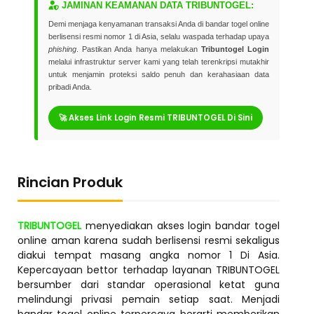
JAMINAN KEAMANAN DATA TRIBUNTOGEL:
Demi menjaga kenyamanan transaksi Anda di bandar togel online
berlisensi resmi nomor 1 di Asia, selalu waspada terhadap upaya
phishing
. Pastikan Anda hanya melakukan
Tribuntogel Login
melalui infrastruktur server kami yang telah terenkripsi mutakhir
untuk menjamin proteksi saldo penuh dan kerahasiaan data
pribadi Anda.
🚀 Akses Link Login Resmi TRIBUNTOGEL Di Sini
Rincian Produk
TRIBUNTOGEL
menyediakan akses login bandar togel
online aman karena sudah berlisensi resmi sekaligus
diakui tempat masang angka nomor 1 Di Asia.
Kepercayaan bettor terhadap layanan TRIBUNTOGEL
bersumber dari standar operasional ketat guna
melindungi privasi pemain setiap saat. Menjadi