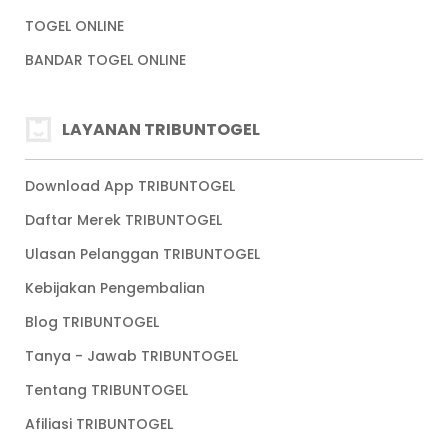
TOGEL ONLINE
BANDAR TOGEL ONLINE
LAYANAN TRIBUNTOGEL
Download App TRIBUNTOGEL
Daftar Merek TRIBUNTOGEL
Ulasan Pelanggan TRIBUNTOGEL
Kebijakan Pengembalian
Blog TRIBUNTOGEL
Tanya - Jawab TRIBUNTOGEL
Tentang TRIBUNTOGEL
Afiliasi TRIBUNTOGEL