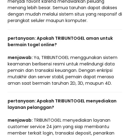
menjadi favorit karena menawarkan peluang
menang lebih besar. Semua taruhan dapat diakses
dengan mudah melalui sistem situs yang responsif di
perangkat seluler maupun komputer.
pertanyaan:
Apakah TRIBUNTOGEL aman untuk
bermain togel online?
menjawab:
Ya, TRIBUNTOGEL menggunakan sistem
keamanan berlisensi resmi untuk melindungi data
pemain dan transaksi keuangan. Dengan enkripsi
mutakhir dan server stabil, pemain dapat merasa
aman saat bermain taruhan 2D, 3D, maupun 4D.
pertanyaan:
Apakah TRIBUNTOGEL menyediakan
layanan pelanggan?
menjawab:
TRIBUNTOGEL menyediakan layanan
customer service 24 jam yang siap membantu
member terkait login, transaksi deposit, penarikan