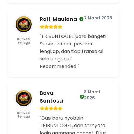
7 Maret 2026
Rafli Maulana
"TRIBUNTOGEL juara banget!
Privasi
Terjaga
Server lancar, pasaran
lengkap, dan tiap transaksi
selalu ngebut.
Recommended!"
8 Maret
Bayu
2026
Santosa
Privasi
Terjaga
"Gue baru nyobain
TRIBUNTOGEL, dan ternyata
login gampang banget. Fitur