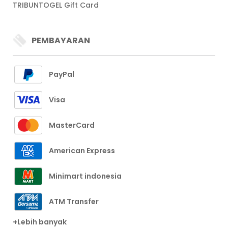
TRIBUNTOGEL Gift Card
PEMBAYARAN
PayPal
Visa
MasterCard
American Express
Minimart indonesia
ATM Transfer
+Lebih banyak