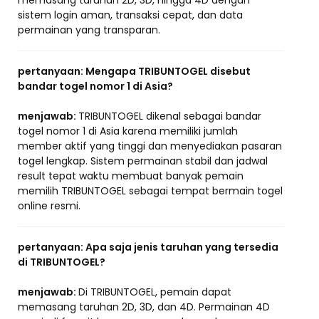
memasang taruhan 2D, 3D, hingga 4D dengan
sistem login aman, transaksi cepat, dan data
permainan yang transparan.
pertanyaan:
Mengapa TRIBUNTOGEL disebut
bandar togel nomor 1 di Asia?
menjawab:
TRIBUNTOGEL dikenal sebagai bandar
togel nomor 1 di Asia karena memiliki jumlah
member aktif yang tinggi dan menyediakan pasaran
togel lengkap. Sistem permainan stabil dan jadwal
result tepat waktu membuat banyak pemain
memilih TRIBUNTOGEL sebagai tempat bermain togel
online resmi.
pertanyaan:
Apa saja jenis taruhan yang tersedia
di TRIBUNTOGEL?
menjawab:
Di TRIBUNTOGEL, pemain dapat
memasang taruhan 2D, 3D, dan 4D. Permainan 4D