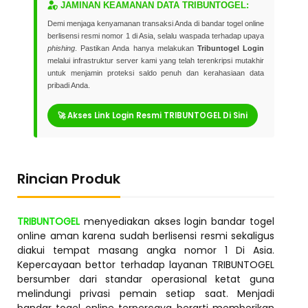
JAMINAN KEAMANAN DATA TRIBUNTOGEL:
Demi menjaga kenyamanan transaksi Anda di bandar togel online
berlisensi resmi nomor 1 di Asia, selalu waspada terhadap upaya
phishing
. Pastikan Anda hanya melakukan
Tribuntogel Login
melalui infrastruktur server kami yang telah terenkripsi mutakhir
untuk menjamin proteksi saldo penuh dan kerahasiaan data
pribadi Anda.
🚀 Akses Link Login Resmi TRIBUNTOGEL Di Sini
Rincian Produk
TRIBUNTOGEL
menyediakan akses login bandar togel
online aman karena sudah berlisensi resmi sekaligus
diakui tempat masang angka nomor 1 Di Asia.
Kepercayaan bettor terhadap layanan TRIBUNTOGEL
bersumber dari standar operasional ketat guna
melindungi privasi pemain setiap saat. Menjadi