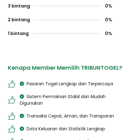
3 bintang
0%
2 bintang
0%
1 bintang
0%
Kenapa Member Memilih TRIBUNTOGEL?
Pasaran Togel Lengkap dan Terpercaya
Sistem Permainan Stabil dan Mudah
Digunakan
Transaksi Cepat, Aman, dan Transparan
Data Keluaran dan Statistik Lengkap