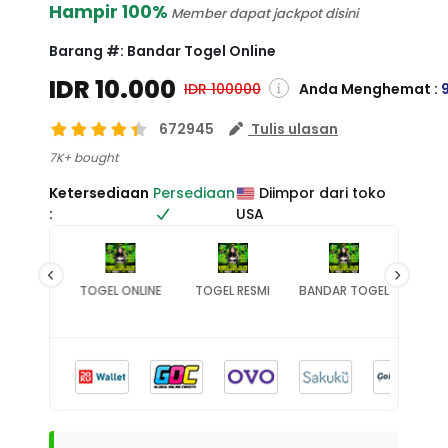
Hampir 100%
Member dapat jackpot disini
Barang #:
Bandar Togel Online
IDR 10.000
IDR 100000
Anda Menghemat :
672945
Tulis ulasan
7K+ bought
( Shipping and custom 
calculated on checkout
Ketersediaan
Persediaan
Diimpor dari toko
*All items will import fr
:
USA
Free
TOGEL ONLINE
TOGEL RESMI
BANDAR TOGEL
LIN
*
turn