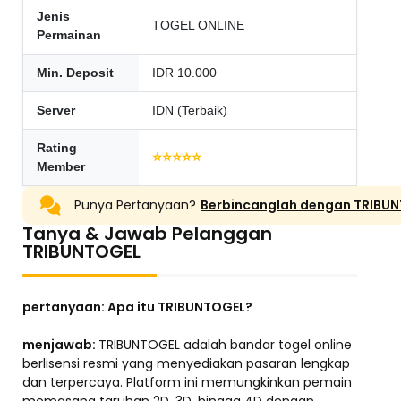
Jenis
TOGEL ONLINE
Permainan
Min. Deposit
IDR 10.000
Server
IDN (Terbaik)
Rating
⭐⭐⭐⭐⭐
Member
Punya Pertanyaan?
Berbincanglah dengan TRIBU
Tanya & Jawab Pelanggan
TRIBUNTOGEL
pertanyaan:
Apa itu TRIBUNTOGEL?
menjawab:
TRIBUNTOGEL adalah bandar togel online
berlisensi resmi yang menyediakan pasaran lengkap
dan terpercaya. Platform ini memungkinkan pemain