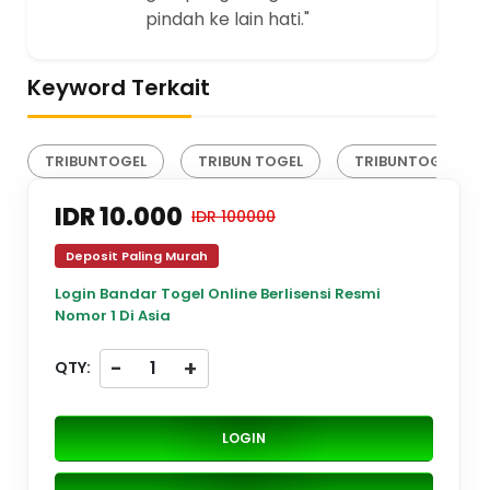
pindah ke lain hati."
Keyword Terkait
TRIBUNTOGEL
TRIBUN TOGEL
TRIBUNTOGEL LOG
IDR 10.000
IDR 100000
Deposit Paling Murah
Login Bandar Togel Online Berlisensi Resmi
Nomor 1 Di Asia
-
+
QTY:
LOGIN