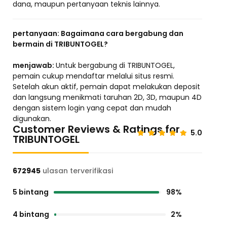
dana, maupun pertanyaan teknis lainnya.
pertanyaan:
Bagaimana cara bergabung dan
bermain di TRIBUNTOGEL?
menjawab:
Untuk bergabung di TRIBUNTOGEL,
pemain cukup mendaftar melalui situs resmi.
Setelah akun aktif, pemain dapat melakukan deposit
dan langsung menikmati taruhan 2D, 3D, maupun 4D
dengan sistem login yang cepat dan mudah
digunakan.
Customer Reviews & Ratings for
5.0
TRIBUNTOGEL
672945
ulasan terverifikasi
5 bintang
98%
4 bintang
2%