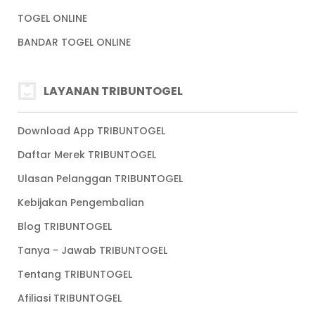
TOGEL ONLINE
BANDAR TOGEL ONLINE
LAYANAN TRIBUNTOGEL
Download App TRIBUNTOGEL
Daftar Merek TRIBUNTOGEL
Ulasan Pelanggan TRIBUNTOGEL
Kebijakan Pengembalian
Blog TRIBUNTOGEL
Tanya - Jawab TRIBUNTOGEL
Tentang TRIBUNTOGEL
Afiliasi TRIBUNTOGEL