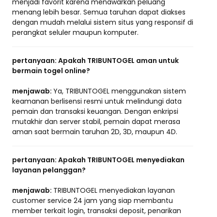
menjadi favorit karena menawarkan peluang
menang lebih besar. Semua taruhan dapat diakses
dengan mudah melalui sistem situs yang responsif di
perangkat seluler maupun komputer.
pertanyaan:
Apakah TRIBUNTOGEL aman untuk
bermain togel online?
menjawab:
Ya, TRIBUNTOGEL menggunakan sistem
keamanan berlisensi resmi untuk melindungi data
pemain dan transaksi keuangan. Dengan enkripsi
mutakhir dan server stabil, pemain dapat merasa
aman saat bermain taruhan 2D, 3D, maupun 4D.
pertanyaan:
Apakah TRIBUNTOGEL menyediakan
layanan pelanggan?
menjawab:
TRIBUNTOGEL menyediakan layanan
customer service 24 jam yang siap membantu
member terkait login, transaksi deposit, penarikan