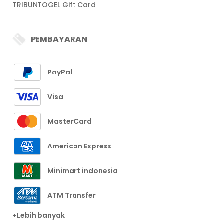
TRIBUNTOGEL Gift Card
PEMBAYARAN
PayPal
Visa
MasterCard
American Express
Minimart indonesia
ATM Transfer
+Lebih banyak