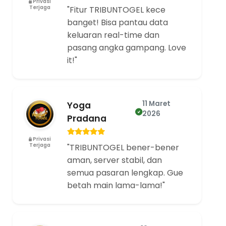
Privasi
Terjaga
"Fitur TRIBUNTOGEL kece
banget! Bisa pantau data
keluaran real-time dan
pasang angka gampang. Love
it!"
11 Maret
Yoga
2026
Pradana
Privasi
Terjaga
"TRIBUNTOGEL bener-bener
aman, server stabil, dan
semua pasaran lengkap. Gue
betah main lama-lama!"