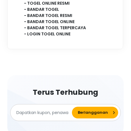
- TOGEL ONLINE RESMI
- BANDAR TOGEL
- BANDAR TOGEL RESMI
- BANDAR TOGEL ONLINE
- BANDAR TOGEL TERPERCAYA
- LOGIN TOGEL ONLINE
Terus Terhubung