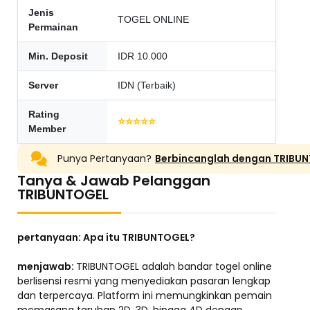
Jenis
TOGEL ONLINE
Permainan
Min. Deposit
IDR 10.000
Server
IDN (Terbaik)
Rating
⭐⭐⭐⭐⭐
Member
Punya Pertanyaan?
Berbincanglah dengan TRIBU
Tanya & Jawab Pelanggan
TRIBUNTOGEL
pertanyaan:
Apa itu TRIBUNTOGEL?
menjawab:
TRIBUNTOGEL adalah bandar togel online
berlisensi resmi yang menyediakan pasaran lengkap
dan terpercaya. Platform ini memungkinkan pemain