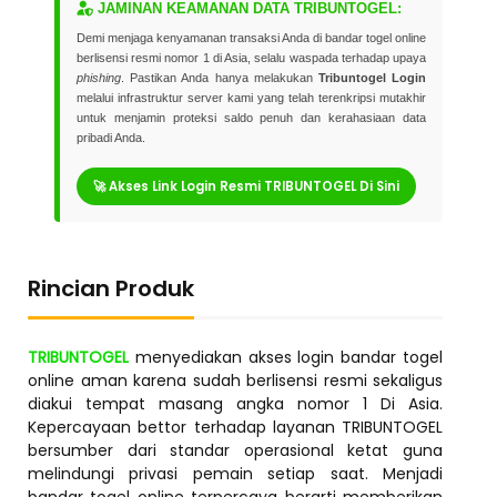
JAMINAN KEAMANAN DATA TRIBUNTOGEL:
Demi menjaga kenyamanan transaksi Anda di bandar togel online
berlisensi resmi nomor 1 di Asia, selalu waspada terhadap upaya
phishing
. Pastikan Anda hanya melakukan
Tribuntogel Login
melalui infrastruktur server kami yang telah terenkripsi mutakhir
untuk menjamin proteksi saldo penuh dan kerahasiaan data
pribadi Anda.
🚀 Akses Link Login Resmi TRIBUNTOGEL Di Sini
Rincian Produk
TRIBUNTOGEL
menyediakan akses login bandar togel
online aman karena sudah berlisensi resmi sekaligus
diakui tempat masang angka nomor 1 Di Asia.
Kepercayaan bettor terhadap layanan TRIBUNTOGEL
bersumber dari standar operasional ketat guna
melindungi privasi pemain setiap saat. Menjadi