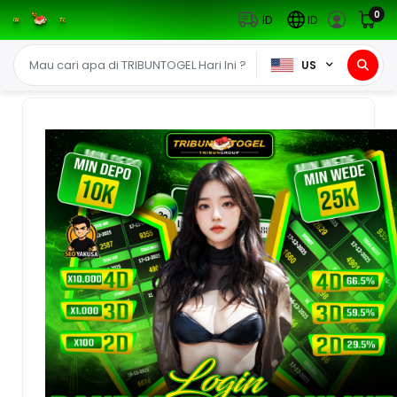
0
ID
ID
US