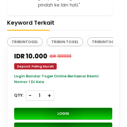
pindah ke lain hati."
Keyword Terkait
TRIBUNTOGEL
TRIBUN TOGEL
TRIBUNTOGEL LOG
IDR 10.000
IDR 100000
Deposit Paling Murah
Login Bandar Togel Online Berlisensi Resmi
Nomor 1 Di Asia
-
+
QTY:
LOGIN