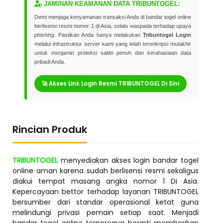
JAMINAN KEAMANAN DATA TRIBUNTOGEL:
Demi menjaga kenyamanan transaksi Anda di bandar togel online
berlisensi resmi nomor 1 di Asia, selalu waspada terhadap upaya
phishing
. Pastikan Anda hanya melakukan
Tribuntogel Login
melalui infrastruktur server kami yang telah terenkripsi mutakhir
untuk menjamin proteksi saldo penuh dan kerahasiaan data
pribadi Anda.
🚀 Akses Link Login Resmi TRIBUNTOGEL Di Sini
Rincian Produk
TRIBUNTOGEL
menyediakan akses login bandar togel
online aman karena sudah berlisensi resmi sekaligus
diakui tempat masang angka nomor 1 Di Asia.
Kepercayaan bettor terhadap layanan TRIBUNTOGEL
bersumber dari standar operasional ketat guna
melindungi privasi pemain setiap saat. Menjadi