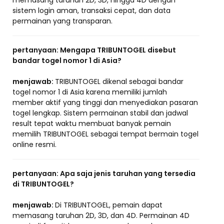
memasang taruhan 2D, 3D, hingga 4D dengan
sistem login aman, transaksi cepat, dan data
permainan yang transparan.
pertanyaan:
Mengapa TRIBUNTOGEL disebut
bandar togel nomor 1 di Asia?
menjawab:
TRIBUNTOGEL dikenal sebagai bandar
togel nomor 1 di Asia karena memiliki jumlah
member aktif yang tinggi dan menyediakan pasaran
togel lengkap. Sistem permainan stabil dan jadwal
result tepat waktu membuat banyak pemain
memilih TRIBUNTOGEL sebagai tempat bermain togel
online resmi.
pertanyaan:
Apa saja jenis taruhan yang tersedia
di TRIBUNTOGEL?
menjawab:
Di TRIBUNTOGEL, pemain dapat
memasang taruhan 2D, 3D, dan 4D. Permainan 4D