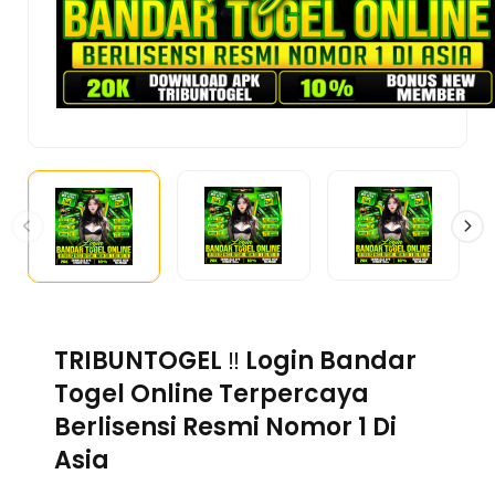
TRIBUNTOGEL ‼ Login Bandar
Togel Online Terpercaya
Berlisensi Resmi Nomor 1 Di
Asia