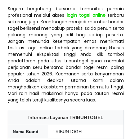
Segera bergabung bersama komunitas pemain
profesional melalui akses
login togel online
terbaru
sekarang juga. Keuntungan menjadi member bandar
togel berlisensi mencakup proteksi saldo penuh serta
peluang menang yang adil bagi setiap peserta.
Jangan menunda kesempatan emas menikmati
fasilitas togel online terbaik yang dirancang khusus
memenuhi ekspektasi tinggi Anda. Klik tombol
pendaftaran pada situs tribuntogel guna memulai
perjalanan seru bersama bandar togel resmi paling
populer tahun 2026. Keamanan serta kenyamanan
Anda adalah dedikasi utama kami dalam
menghadirkan ekosistem permainan bermutu tinggi.
Mari raih hasil maksimal hanya pada tautan resmi
yang telah teruji kualitasnya secara luas.
Informasi Layanan
TRIBUNTOGEL
Nama Brand
TRIBUNTOGEL