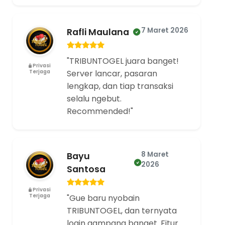
7 Maret 2026
Rafli Maulana
"TRIBUNTOGEL juara banget!
Privasi
Terjaga
Server lancar, pasaran
lengkap, dan tiap transaksi
selalu ngebut.
Recommended!"
8 Maret
Bayu
2026
Santosa
Privasi
Terjaga
"Gue baru nyobain
TRIBUNTOGEL, dan ternyata
login gampang banget. Fitur