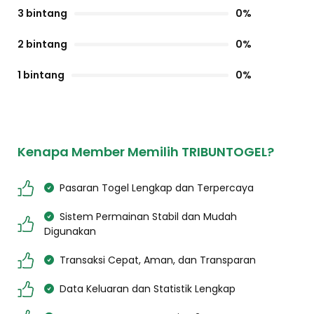
3 bintang
0%
2 bintang
0%
1 bintang
0%
Kenapa Member Memilih TRIBUNTOGEL?
Pasaran Togel Lengkap dan Terpercaya
Sistem Permainan Stabil dan Mudah
Digunakan
Transaksi Cepat, Aman, dan Transparan
Data Keluaran dan Statistik Lengkap