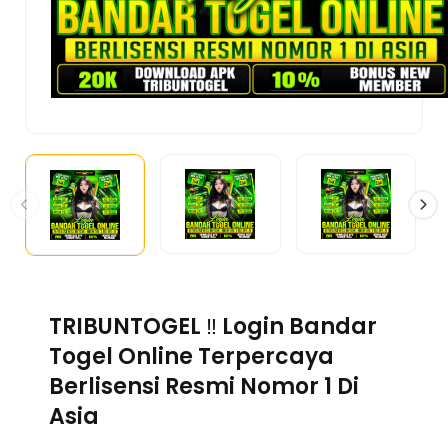
TRIBUNTOGEL ‼ Login Bandar
Togel Online Terpercaya
Berlisensi Resmi Nomor 1 Di
Asia