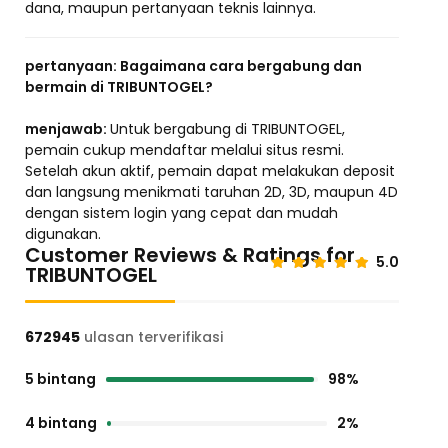
dana, maupun pertanyaan teknis lainnya.
pertanyaan:
Bagaimana cara bergabung dan
bermain di TRIBUNTOGEL?
menjawab:
Untuk bergabung di TRIBUNTOGEL,
pemain cukup mendaftar melalui situs resmi.
Setelah akun aktif, pemain dapat melakukan deposit
dan langsung menikmati taruhan 2D, 3D, maupun 4D
dengan sistem login yang cepat dan mudah
digunakan.
Customer Reviews & Ratings for
5.0
TRIBUNTOGEL
672945
ulasan terverifikasi
5 bintang
98%
4 bintang
2%