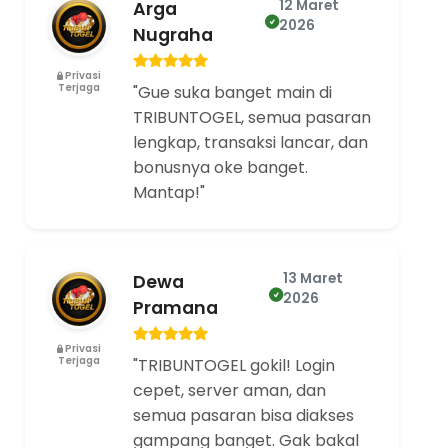
12 Maret
Arga
2026
Nugraha
Privasi
Terjaga
"Gue suka banget main di
TRIBUNTOGEL, semua pasaran
lengkap, transaksi lancar, dan
bonusnya oke banget.
Mantap!"
13 Maret
Dewa
2026
Pramana
Privasi
Terjaga
"TRIBUNTOGEL gokil! Login
cepet, server aman, dan
semua pasaran bisa diakses
gampang banget. Gak bakal