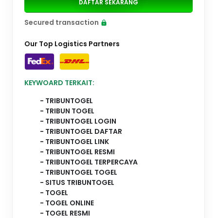
DAFTAR SEKARANG
Secured transaction
Our Top Logistics Partners
KEYWOARD TERKAIT:
- TRIBUNTOGEL
- TRIBUN TOGEL
- TRIBUNTOGEL LOGIN
- TRIBUNTOGEL DAFTAR
- TRIBUNTOGEL LINK
- TRIBUNTOGEL RESMI
- TRIBUNTOGEL TERPERCAYA
- TRIBUNTOGEL TOGEL
- SITUS TRIBUNTOGEL
- TOGEL
- TOGEL ONLINE
- TOGEL RESMI