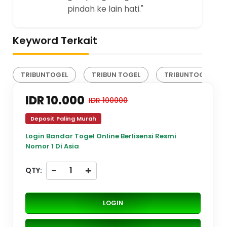
pindah ke lain hati."
Keyword Terkait
TRIBUNTOGEL
TRIBUN TOGEL
TRIBUNTOGEL LOG
IDR 10.000
IDR 100000
Deposit Paling Murah
Login Bandar Togel Online Berlisensi Resmi
Nomor 1 Di Asia
-
+
QTY:
LOGIN